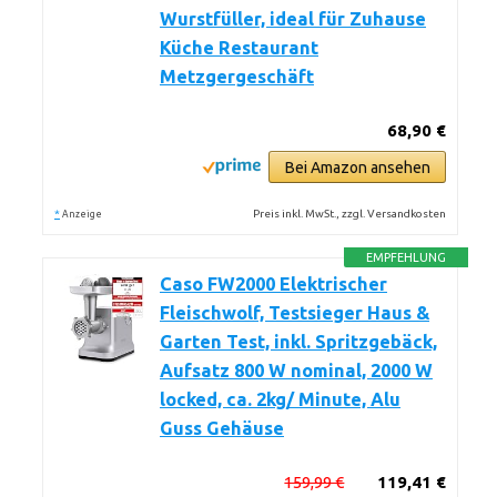
Wurstfüller, ideal für Zuhause
Küche Restaurant
Metzgergeschäft
68,90 €
Bei Amazon ansehen
*
Preis inkl. MwSt., zzgl. Versandkosten
Anzeige
EMPFEHLUNG
Caso FW2000 Elektrischer
Fleischwolf, Testsieger Haus &
Garten Test, inkl. Spritzgebäck,
Aufsatz 800 W nominal, 2000 W
locked, ca. 2kg/ Minute, Alu
Guss Gehäuse
159,99 €
119,41 €