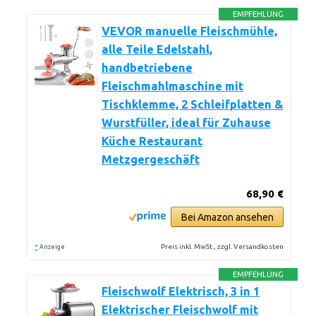
EMPFEHLUNG
VEVOR manuelle Fleischmühle,
alle Teile Edelstahl,
handbetriebene
Fleischmahlmaschine mit
Tischklemme, 2 Schleifplatten &
Wurstfüller, ideal für Zuhause
Küche Restaurant
Metzgergeschäft
68,90 €
Bei Amazon ansehen
*
Preis inkl. MwSt., zzgl. Versandkosten
Anzeige
EMPFEHLUNG
Fleischwolf Elektrisch, 3 in 1
Elektrischer Fleischwolf mit