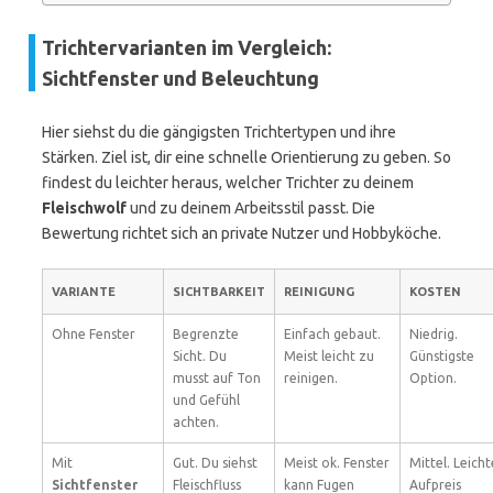
Trichtervarianten im Vergleich:
Sichtfenster und Beleuchtung
Hier siehst du die gängigsten Trichtertypen und ihre
Stärken. Ziel ist, dir eine schnelle Orientierung zu geben. So
findest du leichter heraus, welcher Trichter zu deinem
Fleischwolf
und zu deinem Arbeitsstil passt. Die
Bewertung richtet sich an private Nutzer und Hobbyköche.
VARIANTE
SICHTBARKEIT
REINIGUNG
KOSTEN
Ohne Fenster
Begrenzte
Einfach gebaut.
Niedrig.
Sicht. Du
Meist leicht zu
Günstigste
musst auf Ton
reinigen.
Option.
und Gefühl
achten.
Mit
Gut. Du siehst
Meist ok. Fenster
Mittel. Leicht
Sichtfenster
Fleischfluss
kann Fugen
Aufpreis