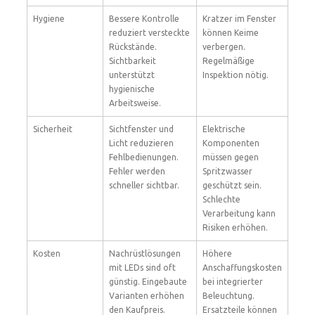
Hygiene
Bessere Kontrolle
Kratzer im Fenster
reduziert versteckte
können Keime
Rückstände.
verbergen.
Sichtbarkeit
Regelmäßige
unterstützt
Inspektion nötig.
hygienische
Arbeitsweise.
Sicherheit
Sichtfenster und
Elektrische
Licht reduzieren
Komponenten
Fehlbedienungen.
müssen gegen
Fehler werden
Spritzwasser
schneller sichtbar.
geschützt sein.
Schlechte
Verarbeitung kann
Risiken erhöhen.
Kosten
Nachrüstlösungen
Höhere
mit LEDs sind oft
Anschaffungskosten
günstig. Eingebaute
bei integrierter
Varianten erhöhen
Beleuchtung.
den Kaufpreis.
Ersatzteile können