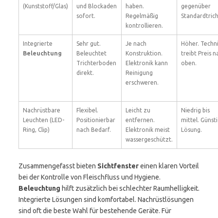
(Kunststoff/Glas)
und Blockaden
haben.
gegenüber
sofort.
Regelmäßig
Standardtrich
kontrollieren.
Integrierte
Sehr gut.
Je nach
Höher. Techn
Beleuchtung
Beleuchtet
Konstruktion.
treibt Preis n
Trichterboden
Elektronik kann
oben.
direkt.
Reinigung
erschweren.
Nachrüstbare
Flexibel.
Leicht zu
Niedrig bis
Leuchten (LED-
Positionierbar
entfernen.
mittel. Günst
Ring, Clip)
nach Bedarf.
Elektronik meist
Lösung.
wassergeschützt.
Zusammengefasst bieten
Sichtfenster
einen klaren Vorteil
bei der Kontrolle von Fleischfluss und Hygiene.
Beleuchtung
hilft zusätzlich bei schlechter Raumhelligkeit.
Integrierte Lösungen sind komfortabel. Nachrüstlösungen
sind oft die beste Wahl für bestehende Geräte. Für