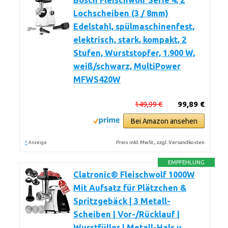
Bosch Fleischwolf Serie 4, 2
Lochscheiben (3 / 8mm)
Edelstahl, spülmaschinenfest,
elektrisch, stark, kompakt, 2
Stufen, Wurststopfer, 1.900 W,
weiß/schwarz, MultiPower
MFWS420W
149,99 €
99,89 €
Bei Amazon ansehen
*
Preis inkl. MwSt., zzgl. Versandkosten
Anzeige
EMPFEHLUNG
Clatronic® Fleischwolf 1000W
Mit Aufsatz für Plätzchen &
Spritzgebäck | 3 Metall-
Scheiben | Vor-/Rücklauf |
Wurstfüller | Metall-Hals u.