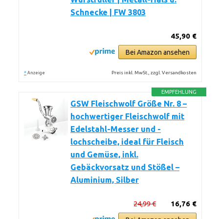
Schnecke | FW 3803
45,90 €
Bei Amazon ansehen
*
Preis inkl. MwSt., zzgl. Versandkosten
Anzeige
EMPFEHLUNG
GSW Fleischwolf Größe Nr. 8 –
hochwertiger Fleischwolf mit
Edelstahl-Messer und -
lochscheibe, ideal für Fleisch
und Gemüse, inkl.
Gebäckvorsatz und Stößel –
Aluminium, Silber
24,99 €
16,76 €