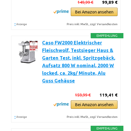
149,99 €
99,89 €
Bei Amazon ansehen
*
Preis inkl. MwSt., zzgl. Versandkosten
Anzeige
EMPFEHLUNG
Caso FW2000 Elektrischer
Fleischwolf, Testsieger Haus &
Garten Test, inkl. Spritzgebäck,
Aufsatz 800 W nominal, 2000 W
locked, ca. 2kg/ Minute, Alu
Guss Gehäuse
159,99 €
119,41 €
Bei Amazon ansehen
*
Preis inkl. MwSt., zzgl. Versandkosten
Anzeige
EMPFEHLUNG