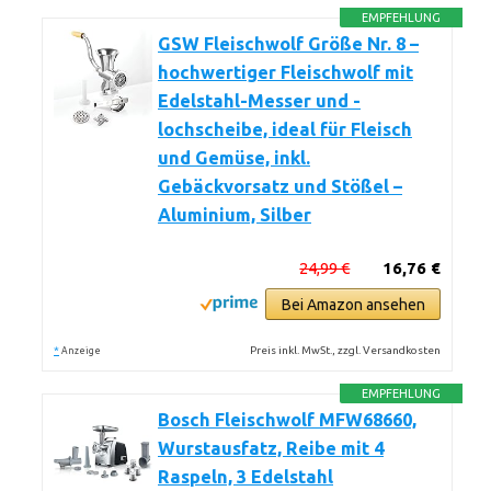
EMPFEHLUNG
GSW Fleischwolf Größe Nr. 8 –
hochwertiger Fleischwolf mit
Edelstahl-Messer und -
lochscheibe, ideal für Fleisch
und Gemüse, inkl.
Gebäckvorsatz und Stößel –
Aluminium, Silber
24,99 €
16,76 €
Bei Amazon ansehen
*
Preis inkl. MwSt., zzgl. Versandkosten
Anzeige
EMPFEHLUNG
Bosch Fleischwolf MFW68660,
Wurstausfatz, Reibe mit 4
Raspeln, 3 Edelstahl