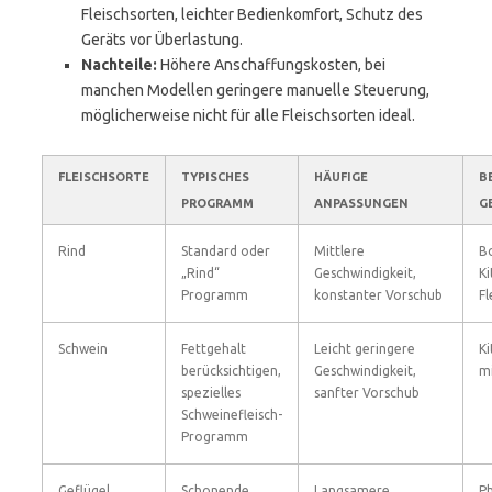
Fleischsorten, leichter Bedienkomfort, Schutz des
Geräts vor Überlastung.
Nachteile:
Höhere Anschaffungskosten, bei
manchen Modellen geringere manuelle Steuerung,
möglicherweise nicht für alle Fleischsorten ideal.
FLEISCHSORTE
TYPISCHES
HÄUFIGE
B
PROGRAMM
ANPASSUNGEN
G
Rind
Standard oder
Mittlere
B
„Rind“
Geschwindigkeit,
Ki
Programm
konstanter Vorschub
Fl
Schwein
Fettgehalt
Leicht geringere
Ki
berücksichtigen,
Geschwindigkeit,
m
spezielles
sanfter Vorschub
Schweinefleisch-
Programm
Geflügel
Schonende
Langsamere
Ph