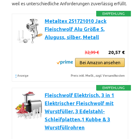
weil es unterschiedliche Anforderungen zuverlässig erfüllt.
EMPFEHLUNG
Metaltex 251721010 Jack
Fleischwolf Alu Größe 5,
Aluguss, silber, Metall
32,99 €
20,57 €
Bei Amazon ansehen
*
Preis inkl. MwSt., zzgl. Versandkosten
Anzeige
EMPFEHLUNG
Fleischwolf Elektrisch, 3 in 1
Elektrischer Fleischwolf mit
Wurstfüller, 3 Edelstahl-
Schleifplatten,1 Kubbe & 3
Wurstfüllrohren