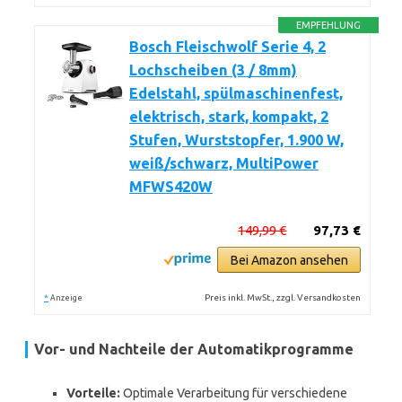
EMPFEHLUNG
Bosch Fleischwolf Serie 4, 2
Lochscheiben (3 / 8mm)
Edelstahl, spülmaschinenfest,
elektrisch, stark, kompakt, 2
Stufen, Wurststopfer, 1.900 W,
weiß/schwarz, MultiPower
MFWS420W
149,99 €
97,73 €
Bei Amazon ansehen
*
Preis inkl. MwSt., zzgl. Versandkosten
Anzeige
Vor- und Nachteile der Automatikprogramme
Vorteile:
Optimale Verarbeitung für verschiedene