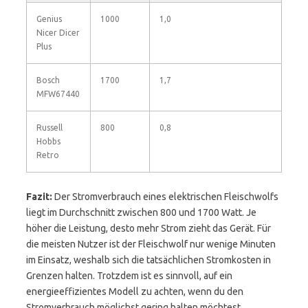
Genius
1000
1,0
Nicer Dicer
Plus
Bosch
1700
1,7
MFW67440
Russell
800
0,8
Hobbs
Retro
Fazit:
Der Stromverbrauch eines elektrischen Fleischwolfs
liegt im Durchschnitt zwischen 800 und 1700 Watt. Je
höher die Leistung, desto mehr Strom zieht das Gerät. Für
die meisten Nutzer ist der Fleischwolf nur wenige Minuten
im Einsatz, weshalb sich die tatsächlichen Stromkosten in
Grenzen halten. Trotzdem ist es sinnvoll, auf ein
energieeffizientes Modell zu achten, wenn du den
Stromverbrauch möglichst gering halten möchtest.