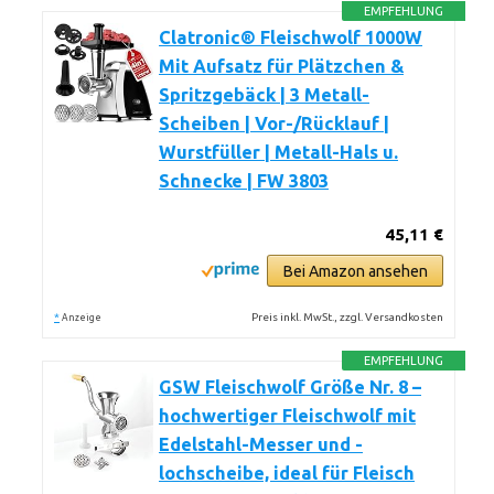
EMPFEHLUNG
Clatronic® Fleischwolf 1000W
Mit Aufsatz für Plätzchen &
Spritzgebäck | 3 Metall-
Scheiben | Vor-/Rücklauf |
Wurstfüller | Metall-Hals u.
Schnecke | FW 3803
45,11 €
Bei Amazon ansehen
*
Preis inkl. MwSt., zzgl. Versandkosten
Anzeige
EMPFEHLUNG
GSW Fleischwolf Größe Nr. 8 –
hochwertiger Fleischwolf mit
Edelstahl-Messer und -
lochscheibe, ideal für Fleisch