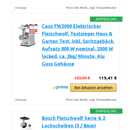
*
Preis inkl. MwSt., zzgl. Versandkosten
Anzeige
EMPFEHLUNG
Caso FW2000 Elektrischer
Fleischwolf, Testsieger Haus &
Garten Test, inkl. Spritzgebäck,
Aufsatz 800 W nominal, 2000 W
locked, ca. 2kg/ Minute, Alu
Guss Gehäuse
159,99 €
119,41 €
Bei Amazon ansehen
*
Preis inkl. MwSt., zzgl. Versandkosten
Anzeige
EMPFEHLUNG
Bosch Fleischwolf Serie 4, 2
Lochscheiben (3 / 8mm)