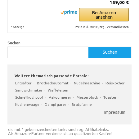
159,00 €
Bei Amazon
ansehen
*
Preis inkl. MwSt., zzgl. Versandkosten
Anzeige
Suchen
Suchen
Weitere thematisch passende Portale:
Entsafter
·
Brotbackautomat
·
Nudelmaschine
·
Reiskocher
·
Sandwichmaker
·
Waffeleisen
Schnellkochtopf
·
Vakuumierer
·
Messerblock
·
Toaster
·
Küchenwaage
·
Dampfgarer
·
Bratpfanne
Impressum
die mit * gekennzeichneten Links sind sog. Affiliatelinks.
Als Amazon-Partner verdiene ich an qualifizierten Käufen!