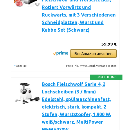
Rotiert Vorwärts und
Rückwärts, mit 3 Verschiedenen
Schneidplatten, Wurst und
Kubbe Set (Schwarz)
59,99 €
Bei Amazon ansehen
*
Preis inkl. MwSt., zzgl. Versandkosten
Anzeige
EMPFEHLUNG
Bosch Fleischwolf Serie 4, 2
Lochscheiben (3 / 8mm)
Edelstahl, spülmaschinenfest,
elektrisch, stark, kompakt, 2
Stufen, Wurststopfer, 1.900 W,
weiß/schwarz, MultiPower
MFWS420W