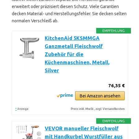
erweitert oder präzisiert diesen Schutz. Viele Garantien
decken Material- und Herstellungsfehler. Sie decken selten
normalen Verschleiß ab.
EMPFEHLUNG
KitchenAid 5KSMMGA
Ganzmetall Fleischwolf
Zubehör für die
Küchenmaschinen, Metall,
Silver
76,35 €
Bei Amazon ansehen
*
Preis inkl. MwSt., zzgl. Versandkosten
Anzeige
EMPFEHLUNG
VEVOR manueller Fleischwolf
mit Handkurbel Wurstfüller aus