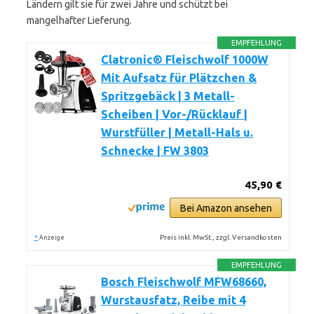
Ländern gilt sie für zwei Jahre und schützt bei
mangelhafter Lieferung.
EMPFEHLUNG
Clatronic® Fleischwolf 1000W
Mit Aufsatz für Plätzchen &
Spritzgebäck | 3 Metall-
Scheiben | Vor-/Rücklauf |
Wurstfüller | Metall-Hals u.
Schnecke | FW 3803
45,90 €
Bei Amazon ansehen
*
Preis inkl. MwSt., zzgl. Versandkosten
Anzeige
EMPFEHLUNG
Bosch Fleischwolf MFW68660,
Wurstausfatz, Reibe mit 4