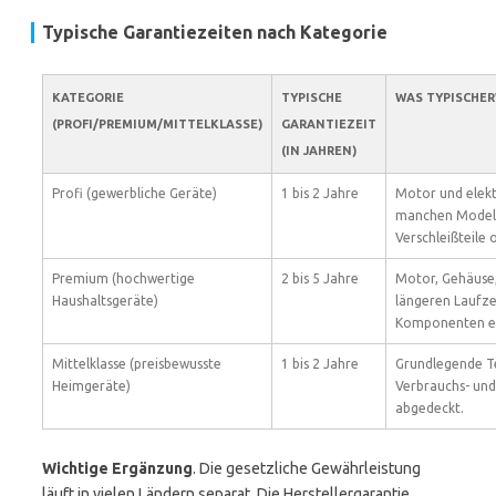
Typische Garantiezeiten nach Kategorie
KATEGORIE
TYPISCHE
WAS TYPISCHER
(PROFI/PREMIUM/MITTELKLASSE)
GARANTIEZEIT
(IN JAHREN)
Profi (gewerbliche Geräte)
1 bis 2 Jahre
Motor und elek
manchen Modell
Verschleißteile 
Premium (hochwertige
2 bis 5 Jahre
Motor, Gehäuse,
Haushaltsgeräte)
längeren Laufzei
Komponenten ei
Mittelklasse (preisbewusste
1 bis 2 Jahre
Grundlegende Te
Heimgeräte)
Verbrauchs- und 
abgedeckt.
Wichtige Ergänzung
. Die gesetzliche Gewährleistung
läuft in vielen Ländern separat. Die Herstellergarantie