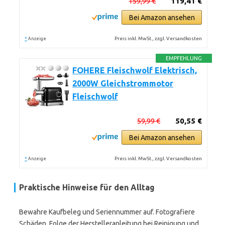
159,99 €
119,41 €
Bei Amazon ansehen
*
Preis inkl. MwSt., zzgl. Versandkosten
Anzeige
EMPFEHLUNG
FOHERE Fleischwolf Elektrisch,
2000W Gleichstrommotor
Fleischwolf
59,99 €
50,55 €
Bei Amazon ansehen
*
Preis inkl. MwSt., zzgl. Versandkosten
Anzeige
Praktische Hinweise für den Alltag
Bewahre Kaufbeleg und Seriennummer auf. Fotografiere
Schäden. Folge der Herstelleranleitung bei Reinigung und