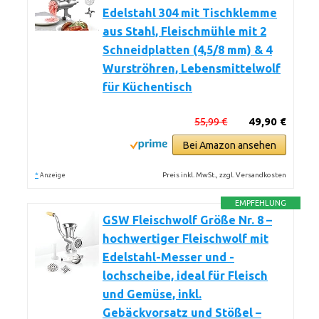
Edelstahl 304 mit Tischklemme
aus Stahl, Fleischmühle mit 2
Schneidplatten (4,5/8 mm) & 4
Wurströhren, Lebensmittelwolf
für Küchentisch
55,99 €
49,90 €
Bei Amazon ansehen
*
Preis inkl. MwSt., zzgl. Versandkosten
Anzeige
EMPFEHLUNG
GSW Fleischwolf Größe Nr. 8 –
hochwertiger Fleischwolf mit
Edelstahl-Messer und -
lochscheibe, ideal für Fleisch
und Gemüse, inkl.
Gebäckvorsatz und Stößel –