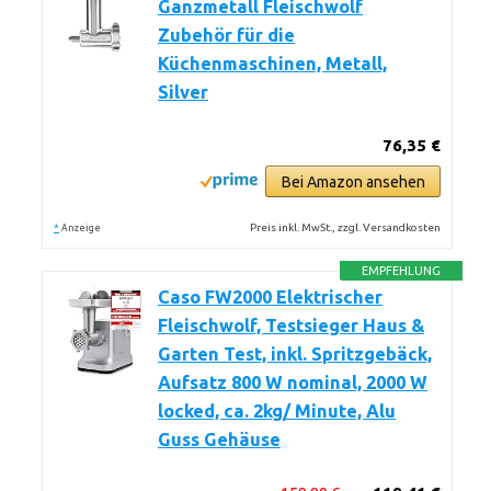
Ganzmetall Fleischwolf
Zubehör für die
Küchenmaschinen, Metall,
Silver
76,35 €
Bei Amazon ansehen
*
Preis inkl. MwSt., zzgl. Versandkosten
Anzeige
EMPFEHLUNG
Caso FW2000 Elektrischer
Fleischwolf, Testsieger Haus &
Garten Test, inkl. Spritzgebäck,
Aufsatz 800 W nominal, 2000 W
locked, ca. 2kg/ Minute, Alu
Guss Gehäuse