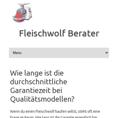
Zum
Inhalt
springen
Fleischwolf Berater
Wie lange ist die
durchschnittliche
Garantiezeit bei
Qualitätsmodellen?
Wenn du einen Fleischwolf kaufen willst, steht oft eine
Frage im Raum: Wie lang ist die Garantie eigentlich bei