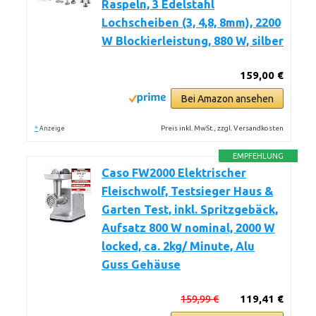
Raspeln, 3 Edelstahl
Lochscheiben (3, 4,8, 8mm), 2200
W Blockierleistung, 880 W, silber
159,00 €
Bei Amazon ansehen
*
Preis inkl. MwSt., zzgl. Versandkosten
Anzeige
EMPFEHLUNG
Caso FW2000 Elektrischer
Fleischwolf, Testsieger Haus &
Garten Test, inkl. Spritzgebäck,
Aufsatz 800 W nominal, 2000 W
locked, ca. 2kg/ Minute, Alu
Guss Gehäuse
159,99 €
119,41 €