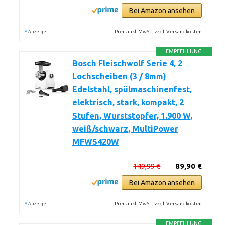
Bei Amazon ansehen
*
Preis inkl. MwSt., zzgl. Versandkosten
Anzeige
EMPFEHLUNG
Bosch Fleischwolf Serie 4, 2
Lochscheiben (3 / 8mm)
Edelstahl, spülmaschinenfest,
elektrisch, stark, kompakt, 2
Stufen, Wurststopfer, 1.900 W,
weiß/schwarz, MultiPower
MFWS420W
149,99 €
89,90 €
Bei Amazon ansehen
*
Preis inkl. MwSt., zzgl. Versandkosten
Anzeige
EMPFEHLUNG