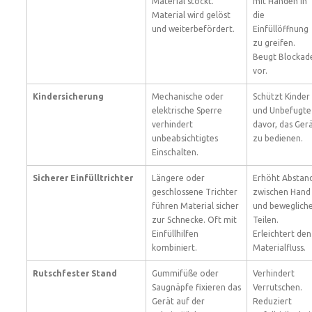
Material stockt.
mit Händen in
Material wird gelöst
die
und weiterbefördert.
Einfüllöffnung
zu greifen.
Beugt Blockad
vor.
Kindersicherung
Mechanische oder
Schützt Kinder
elektrische Sperre
und Unbefugte
verhindert
davor, das Ger
unbeabsichtigtes
zu bedienen.
Einschalten.
Sicherer Einfülltrichter
Längere oder
Erhöht Abstan
geschlossene Trichter
zwischen Hand
führen Material sicher
und beweglich
zur Schnecke. Oft mit
Teilen.
Einfüllhilfen
Erleichtert den
kombiniert.
Materialfluss.
Rutschfester Stand
Gummifüße oder
Verhindert
Saugnäpfe fixieren das
Verrutschen.
Gerät auf der
Reduziert