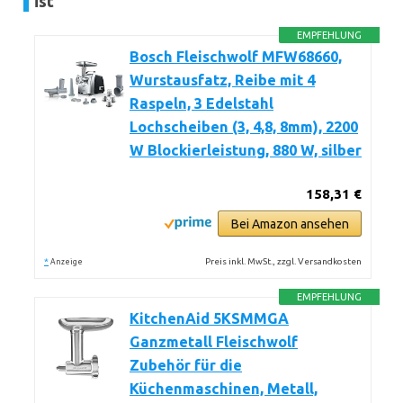
ist
EMPFEHLUNG
Bosch Fleischwolf MFW68660,
Wurstausfatz, Reibe mit 4
Raspeln, 3 Edelstahl
Lochscheiben (3, 4,8, 8mm), 2200
W Blockierleistung, 880 W, silber
158,31 €
Bei Amazon ansehen
*
Preis inkl. MwSt., zzgl. Versandkosten
Anzeige
EMPFEHLUNG
KitchenAid 5KSMMGA
Ganzmetall Fleischwolf
Zubehör für die
Küchenmaschinen, Metall,