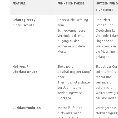
FEATURE
FUNKTIONSWEISE
NUTZEN FÜR D
SICHERHEIT
Schutzgitter /
Bedeckt die Öffnung
Reduziert
Einfüllschutz
zum
Schnitt- und
Schneckengehäuse.
Quetschrisiken
Verhindert direkten
Verhindert das
Zugang zu der
Finger oder
Schnecke und dem
Werkzeuge in
Messer.
die Maschine
gelangen.
Not-Aus /
Elektrische
Stoppt das Ger
Überlastschutz
Abschaltung per Knopf
sofort. Schützt
oder
Motor und
Thermoschutzschalter
verhindert
bei Überhitzung
gefährliche
beziehungsweise
Weiterbewegu
Blockade.
bei Blockaden.
Rücklauffunktion
Motor läuft kurz
Verringert die
rückwärts, wenn
Notwendigkeit