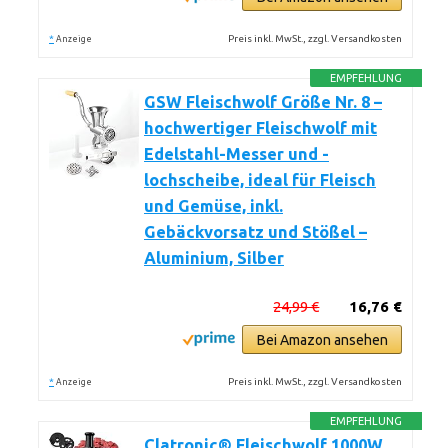
*
Preis inkl. MwSt., zzgl. Versandkosten
Anzeige
EMPFEHLUNG
GSW Fleischwolf Größe Nr. 8 –
hochwertiger Fleischwolf mit
Edelstahl-Messer und -
lochscheibe, ideal für Fleisch
und Gemüse, inkl.
Gebäckvorsatz und Stößel –
Aluminium, Silber
24,99 €
16,76 €
Bei Amazon ansehen
*
Preis inkl. MwSt., zzgl. Versandkosten
Anzeige
EMPFEHLUNG
Clatronic® Fleischwolf 1000W