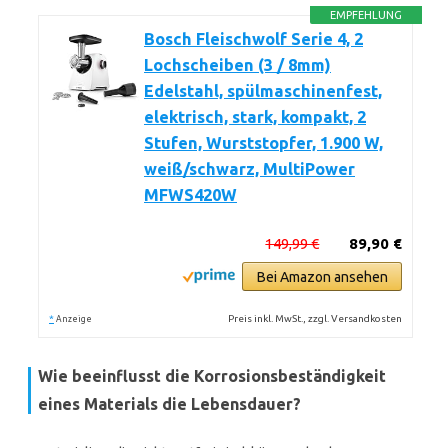
EMPFEHLUNG
Bosch Fleischwolf Serie 4, 2
Lochscheiben (3 / 8mm)
Edelstahl, spülmaschinenfest,
elektrisch, stark, kompakt, 2
Stufen, Wurststopfer, 1.900 W,
weiß/schwarz, MultiPower
MFWS420W
149,99 €
89,90 €
Bei Amazon ansehen
*
Preis inkl. MwSt., zzgl. Versandkosten
Anzeige
Wie beeinflusst die Korrosionsbeständigkeit
eines Materials die Lebensdauer?