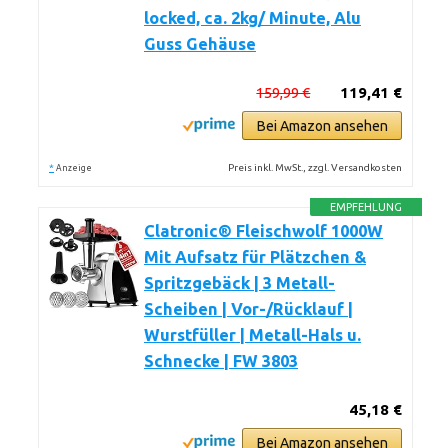
locked, ca. 2kg/ Minute, Alu
Guss Gehäuse
159,99 €
119,41 €
Bei Amazon ansehen
*
Preis inkl. MwSt., zzgl. Versandkosten
Anzeige
EMPFEHLUNG
Clatronic® Fleischwolf 1000W
Mit Aufsatz für Plätzchen &
Spritzgebäck | 3 Metall-
Scheiben | Vor-/Rücklauf |
Wurstfüller | Metall-Hals u.
Schnecke | FW 3803
45,18 €
Bei Amazon ansehen