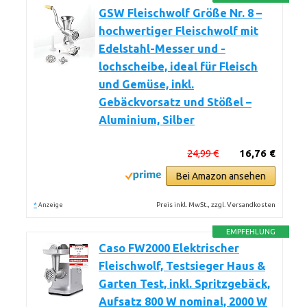
GSW Fleischwolf Größe Nr. 8 –
hochwertiger Fleischwolf mit
Edelstahl-Messer und -
lochscheibe, ideal für Fleisch
und Gemüse, inkl.
Gebäckvorsatz und Stößel –
Aluminium, Silber
24,99 €
16,76 €
Bei Amazon ansehen
*
Preis inkl. MwSt., zzgl. Versandkosten
Anzeige
EMPFEHLUNG
Caso FW2000 Elektrischer
Fleischwolf, Testsieger Haus &
Garten Test, inkl. Spritzgebäck,
Aufsatz 800 W nominal, 2000 W