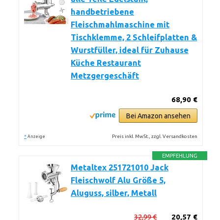
handbetriebene
Fleischmahlmaschine mit
Tischklemme, 2 Schleifplatten &
Wurstfüller, ideal für Zuhause
Küche Restaurant
Metzgergeschäft
68,90 €
Bei Amazon ansehen
*
Preis inkl. MwSt., zzgl. Versandkosten
Anzeige
EMPFEHLUNG
Metaltex 251721010 Jack
Fleischwolf Alu Größe 5,
Aluguss, silber, Metall
32,99 €
20,57 €