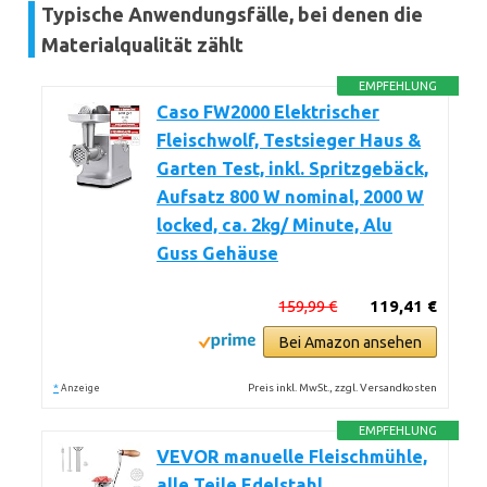
Typische Anwendungsfälle, bei denen die
Materialqualität zählt
EMPFEHLUNG
Caso FW2000 Elektrischer
Fleischwolf, Testsieger Haus &
Garten Test, inkl. Spritzgebäck,
Aufsatz 800 W nominal, 2000 W
locked, ca. 2kg/ Minute, Alu
Guss Gehäuse
159,99 €
119,41 €
Bei Amazon ansehen
*
Preis inkl. MwSt., zzgl. Versandkosten
Anzeige
EMPFEHLUNG
VEVOR manuelle Fleischmühle,
alle Teile Edelstahl,