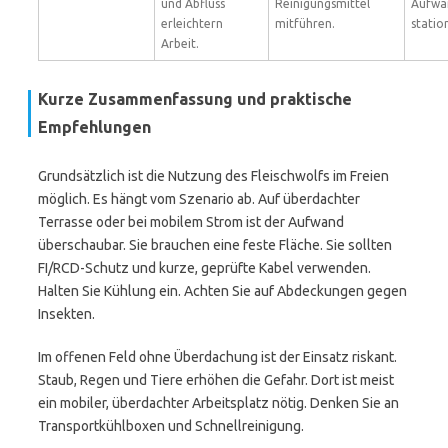
und Abfluss
Reinigungsmittel
Aufwa
erleichtern
mitführen.
statio
Arbeit.
Kurze Zusammenfassung und praktische
Empfehlungen
Grundsätzlich ist die Nutzung des Fleischwolfs im Freien
möglich. Es hängt vom Szenario ab. Auf überdachter
Terrasse oder bei mobilem Strom ist der Aufwand
überschaubar. Sie brauchen eine feste Fläche. Sie sollten
FI/RCD-Schutz und kurze, geprüfte Kabel verwenden.
Halten Sie Kühlung ein. Achten Sie auf Abdeckungen gegen
Insekten.
Im offenen Feld ohne Überdachung ist der Einsatz riskant.
Staub, Regen und Tiere erhöhen die Gefahr. Dort ist meist
ein mobiler, überdachter Arbeitsplatz nötig. Denken Sie an
Transportkühlboxen und Schnellreinigung.