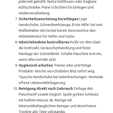
jederzeit gekühlt. Nutze Kühlboxen oder tragbare
Kühlschränke. Plane Schichten für Einlegen und
Weiterverarbeitung.
Sicherheitsausrüstung bereitlegen
Lege
Handschuhe, Schneidwerkzeuge, Erste-Hilfe-Set und
Müllbehälter mit Deckel bereit. Kennzeichne den
Arbeitsbereich für Helfer und Gäste.
Inbetriebnahme kontrollieren
Prüfe vor dem Start
die Drehzahl, Geräuschentwicklung und feste
Montage der Schneidteile. Schalte Maschine erst ein,
wenn alles korrekt sitzt.
Hygienisch arbeiten
Trenne rohe und fertige
Produkte. Wische verschüttetes Blut sofort weg.
Tausche Handschuhe bei Unterbrechungen. Vermeide
offene Lebensmittellagerung.
Reinigung direkt nach Gebrauch
Zerlege den
Fleischwolf soweit möglich. Spüle groben Schmutz
mit heißem Wasser ab. Reinige mit
lebensmitteltauglichem Reiniger und desinfiziere.
Trockne alle Teile vollständig.