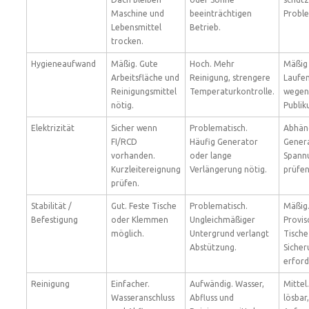
Maschine und
beeinträchtigen
Probl
Lebensmittel
Betrieb.
trocken.
Hygieneaufwand
Mäßig. Gute
Hoch. Mehr
Mäßig 
Arbeitsfläche und
Reinigung, strengere
Laufen
Reinigungsmittel
Temperaturkontrolle.
wegen
nötig.
Publik
Elektrizität
Sicher wenn
Problematisch.
Abhän
FI/RCD
Häufig Generator
Genera
vorhanden.
oder lange
Spannu
Kurzleitereignung
Verlängerung nötig.
prüfen
prüfen.
Stabilität /
Gut. Feste Tische
Problematisch.
Mäßig
Befestigung
oder Klemmen
Ungleichmäßiger
Provis
möglich.
Untergrund verlangt
Tische
Abstützung.
Sicher
erford
Reinigung
Einfacher.
Aufwändig. Wasser,
Mittel
Wasseranschluss
Abfluss und
lösbar