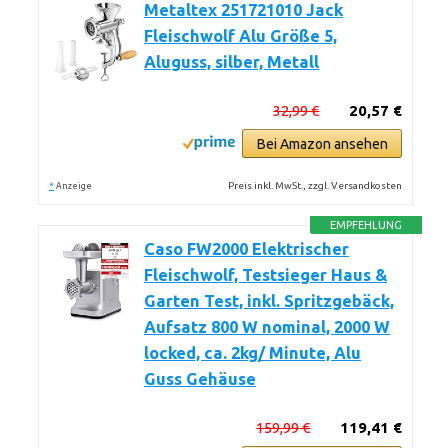
Metaltex 251721010 Jack
Fleischwolf Alu Größe 5,
Aluguss, silber, Metall
32,99 €
20,57 €
Bei Amazon ansehen
*
Preis inkl. MwSt., zzgl. Versandkosten
Anzeige
EMPFEHLUNG
Caso FW2000 Elektrischer
Fleischwolf, Testsieger Haus &
Garten Test, inkl. Spritzgebäck,
Aufsatz 800 W nominal, 2000 W
locked, ca. 2kg/ Minute, Alu
Guss Gehäuse
159,99 €
119,41 €