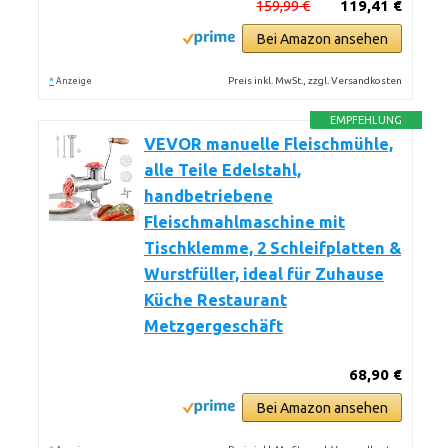
159,99 €
119,41 €
Bei Amazon ansehen
*
Preis inkl. MwSt., zzgl. Versandkosten
Anzeige
EMPFEHLUNG
VEVOR manuelle Fleischmühle,
alle Teile Edelstahl,
handbetriebene
Fleischmahlmaschine mit
Tischklemme, 2 Schleifplatten &
Wurstfüller, ideal für Zuhause
Küche Restaurant
Metzgergeschäft
68,90 €
Bei Amazon ansehen