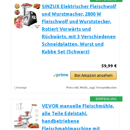
SINZUX Elektrischer Fleischwolf
und Wurstmacher, 2800 W
Fleischwolf und Wurststecker,
Rotiert Vorwärts und
Rückwärts, mit 3 Verschiedenen
Schneidplatten, Wurst und
Kubbe Set (Schwarz)
59,99 €
Bei Amazon ansehen
*
Preis inkl. MwSt., zzgl. Versandkosten
Anzeige
EMPFEHLUNG
VEVOR manuelle Fleischmühle,
alle Teile Edelstahl,
handbetriebene
Fleischmahlmaschine mit