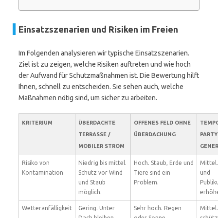
Einsatzszenarien und Risiken im Freien
Im Folgenden analysieren wir typische Einsatzszenarien.
Ziel ist zu zeigen, welche Risiken auftreten und wie hoch
der Aufwand für Schutzmaßnahmen ist. Die Bewertung hilft
Ihnen, schnell zu entscheiden. Sie sehen auch, welche
Maßnahmen nötig sind, um sicher zu arbeiten.
KRITERIUM
ÜBERDACHTE
OFFENES FELD OHNE
TEMP
TERRASSE /
ÜBERDACHUNG
PARTY
MOBILER STROM
GENE
Risiko von
Niedrig bis mittel.
Hoch. Staub, Erde und
Mittel
Kontamination
Schutz vor Wind
Tiere sind ein
und
und Staub
Problem.
Publi
möglich.
erhöhe
Wetteranfälligkeit
Gering. Unter
Sehr hoch. Regen
Mittel.
Dach bleiben
oder Sonne
schütz