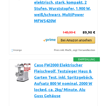
elektrisch, stark, kompakt, 2
Stufen, Wurststopfer, 1.900 W,
weiß/schwarz, MultiPower
MFWS420W
149,99 €
89,90 €
Bei Amazon ansehen
*
Preis inkl. MwSt., zzgl. Versandkosten
Anzeige
EMPFEHLUNG
Caso FW2000 Elektrischer
Fleischwolf, Testsieger Haus &
Garten Test, inkl. Spritzgebäck,
Aufsatz 800 W nominal, 2000 W
locked, ca. 2kg/ Minute, Alu
Guss Gehäuse