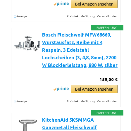
Bei Amazon ansehen
*
Preis inkl. MwSt., zzgl. Versandkosten
Anzeige
EMPFEHLUNG
Bosch Fleischwolf MFW68660,
Wurstausfatz, Reibe mit 4
Raspeln, 3 Edelstahl
Lochscheiben (3, 4,8, 8mm), 2200
W Blockierleistung, 880 W, silber
159,00 €
Bei Amazon ansehen
*
Preis inkl. MwSt., zzgl. Versandkosten
Anzeige
EMPFEHLUNG
KitchenAid 5KSMMGA
Ganzmetall Fleischwolf