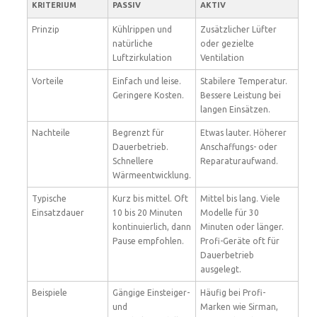
KRITERIUM
PASSIV
AKTIV
Prinzip
Kühlrippen und
Zusätzlicher Lüfter
natürliche
oder gezielte
Luftzirkulation
Ventilation
Vorteile
Einfach und leise.
Stabilere Temperatur.
Geringere Kosten.
Bessere Leistung bei
langen Einsätzen.
Nachteile
Begrenzt für
Etwas lauter. Höherer
Dauerbetrieb.
Anschaffungs- oder
Schnellere
Reparaturaufwand.
Wärmeentwicklung.
Typische
Kurz bis mittel. Oft
Mittel bis lang. Viele
Einsatzdauer
10 bis 20 Minuten
Modelle für 30
kontinuierlich, dann
Minuten oder länger.
Pause empfohlen.
Profi-Geräte oft für
Dauerbetrieb
ausgelegt.
Beispiele
Gängige Einsteiger-
Häufig bei Profi-
und
Marken wie Sirman,