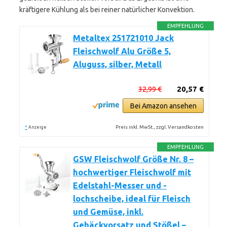
kräftigere Kühlung als bei reiner natürlicher Konvektion.
EMPFEHLUNG
Metaltex 251721010 Jack
Fleischwolf Alu Größe 5,
Aluguss, silber, Metall
32,99 €
20,57 €
Bei Amazon ansehen
*
Preis inkl. MwSt., zzgl. Versandkosten
Anzeige
EMPFEHLUNG
GSW Fleischwolf Größe Nr. 8 –
hochwertiger Fleischwolf mit
Edelstahl-Messer und -
lochscheibe, ideal für Fleisch
und Gemüse, inkl.
Gebäckvorsatz und Stößel –